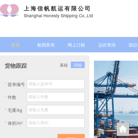
上海信帆航运有限公司
Shanghai Honesty Shipping Co.,Ltd
首页
船期查询
网上订舱
运价查询
跟踪
货物跟踪
基础
详细
*
提单编号
*
件数
*
毛重/kg
*
体积/m³