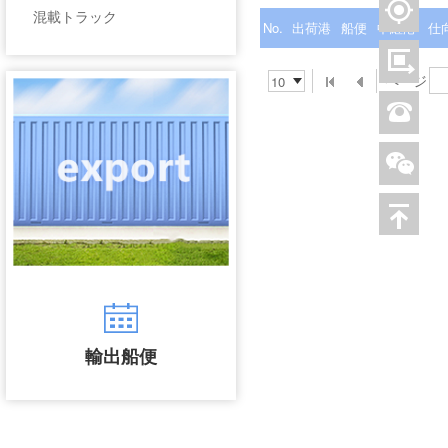
混載トラック
No.
出荷港
船便
中継港
仕
ページ
輸出船便