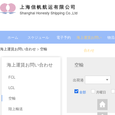
上海信帆航运有限公司
Shanghai Honesty Shipping Co.,Ltd
ホーム
スケジュール
電子予約
海上運賃お問い
物流
海上運賃お問い合わせ
>
空輸
合わせ
海上運賃お問い合わせ
空輸
FCL
出荷港
LCL
全部
月曜日
空輸
陸上輸送